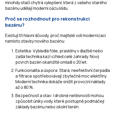
mnohdy stačí chytrá vylepšení, která z vašeho starého
bazénu udělají moderní oázu klidu.
Proč se rozhodnout pro rekonstrukci
bazénu?
Existují tři hlavní důvody, proč majitelé volí modernizaci
namísto stavby nového bazénu:
Estetika: Vybledlá fólie, praskliny v dlažbě nebo
zašlá technika kazí vzhled celé zahrady. Nový
povrch bazén okamžitě omladí o 20 let.
Funkcionalita a úspora: Stará, neefektivní čerpadla
a filtrace spotřebovávají zbytečně moc elektřiny.
Moderní technika dokáže snížit provozní náklady
až o 80 %.
Bezpečnost a stav: I drobné netěsnosti mohou
způsobit úniky vody, které postupně podmáčejí
základy bazénu nebo okolní terén.