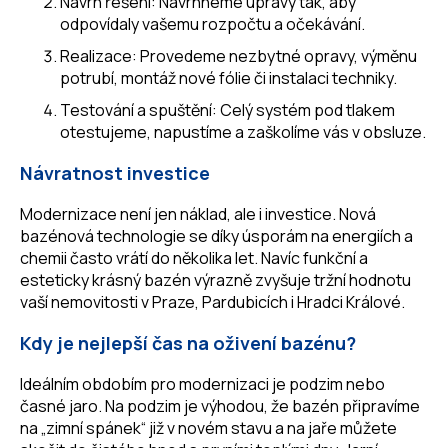
Návrh řešení: Navrhneme úpravy tak, aby
odpovídaly vašemu rozpočtu a očekávání.
Realizace: Provedeme nezbytné opravy, výměnu
potrubí, montáž nové fólie či instalaci techniky.
Testování a spuštění: Celý systém pod tlakem
otestujeme, napustíme a zaškolíme vás v obsluze.
Návratnost investice
Modernizace není jen náklad, ale i investice. Nová
bazénová technologie se díky úsporám na energiích a
chemii často vrátí do několika let. Navíc funkční a
esteticky krásný bazén výrazně zvyšuje tržní hodnotu
vaší nemovitosti v Praze, Pardubicích i Hradci Králové.
Kdy je nejlepší čas na oživení bazénu?
Ideálním obdobím pro modernizaci je podzim nebo
časné jaro. Na podzim je výhodou, že bazén připravíme
na „zimní spánek“ již v novém stavu a na jaře můžete