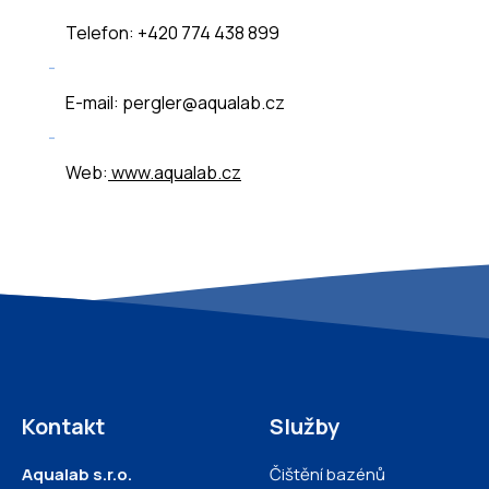
Telefon: +420 774 438 899
E-mail: pergler@aqualab.cz
Web:
www.aqualab.cz
Kontakt
Služby
Aqualab s.r.o.
Čištění bazénů