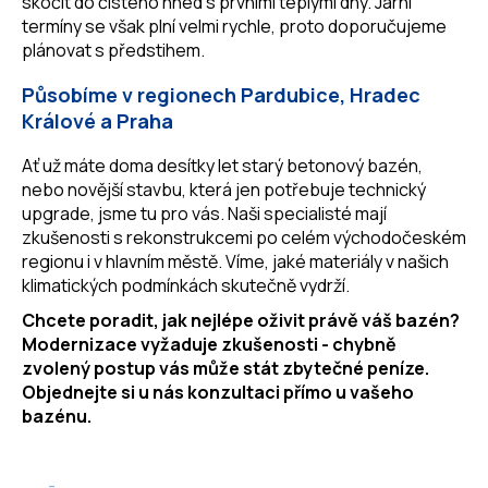
skočit do čistého hned s prvními teplými dny. Jarní
termíny se však plní velmi rychle, proto doporučujeme
plánovat s předstihem.
Působíme v regionech Pardubice, Hradec
Králové a Praha
Ať už máte doma desítky let starý betonový bazén,
nebo novější stavbu, která jen potřebuje technický
upgrade, jsme tu pro vás. Naši specialisté mají
zkušenosti s rekonstrukcemi po celém východočeském
regionu i v hlavním městě. Víme, jaké materiály v našich
klimatických podmínkách skutečně vydrží.
Chcete poradit, jak nejlépe oživit právě váš bazén?
Modernizace vyžaduje zkušenosti - chybně
zvolený postup vás může stát zbytečné peníze.
Objednejte si u nás konzultaci přímo u vašeho
bazénu.