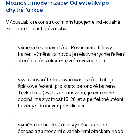
Možnosti modernizace: Od estetiky po
chytré funkce
V AquaLab k rekonstrukcím přistupujeme individuálně.
Zde jsou nejčastější zásahy:
Výměna bazénové fólie: Pokud máte fóliový
bazén, výměna za novou je relativně rychlé řešení,
které bazénu okamžitě vrátí svěží vzhled.
Vyvložkování těžkou svařovanou fólií: Toto je
špičkové řešení i pro starší betonové bazény.
Těžká fólie (vyztužená mřížkou) je extrémně
odolná, má životnost 15-20 let a perfektně utěsní i
bazény s drobnými prasklinami.
Výměna technické části: Výměna starého
čerpadla za moderní s variabilními otáčkami nebo