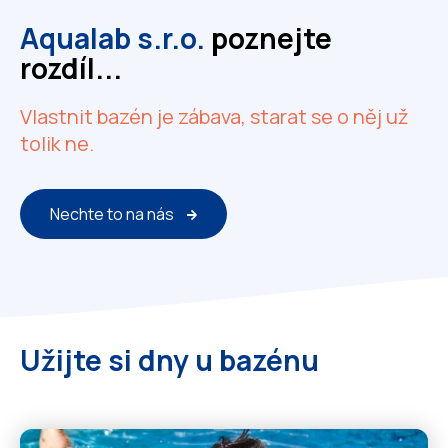
Aqualab s.r.o.
poznejte
rozdíl...
Vlastnit bazén je zábava, starat se o něj už
tolik ne.
Nechte to na nás
Užijte si dny u bazénu