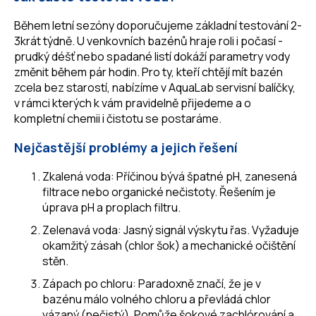
Během letní sezóny doporučujeme základní testování 2-
3krát týdně. U venkovních bazénů hraje roli i počasí -
prudký déšť nebo spadané listí dokáží parametry vody
změnit během pár hodin. Pro ty, kteří chtějí mít bazén
zcela bez starostí, nabízíme v AquaLab servisní balíčky,
v rámci kterých k vám pravidelně přijedeme a o
kompletní chemii i čistotu se postaráme.
Nejčastější problémy a jejich řešení
Zkalená voda: Příčinou bývá špatné pH, zanesená
filtrace nebo organické nečistoty. Řešením je
úprava pH a proplach filtru.
Zelenavá voda: Jasný signál výskytu řas. Vyžaduje
okamžitý zásah (chlor šok) a mechanické očištění
stěn.
Zápach po chloru: Paradoxně značí, že je v
bazénu málo volného chloru a převládá chlor
vázaný (nečistý). Pomůže šokové zachlórování a