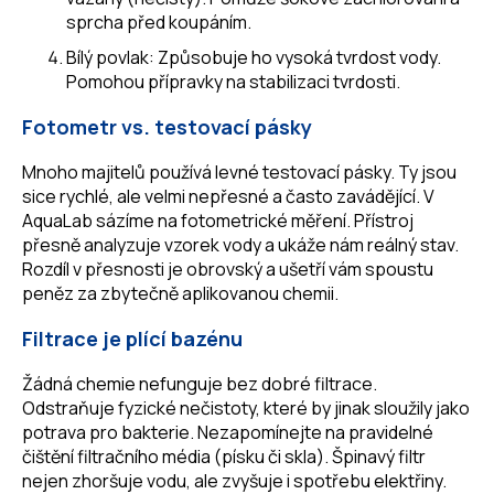
sprcha před koupáním.
Bílý povlak: Způsobuje ho vysoká tvrdost vody.
Pomohou přípravky na stabilizaci tvrdosti.
Fotometr vs. testovací pásky
Mnoho majitelů používá levné testovací pásky. Ty jsou
sice rychlé, ale velmi nepřesné a často zavádějící. V
AquaLab sázíme na fotometrické měření. Přístroj
přesně analyzuje vzorek vody a ukáže nám reálný stav.
Rozdíl v přesnosti je obrovský a ušetří vám spoustu
peněz za zbytečně aplikovanou chemii.
Filtrace je plící bazénu
Žádná chemie nefunguje bez dobré filtrace.
Odstraňuje fyzické nečistoty, které by jinak sloužily jako
potrava pro bakterie. Nezapomínejte na pravidelné
čištění filtračního média (písku či skla). Špinavý filtr
nejen zhoršuje vodu, ale zvyšuje i spotřebu elektřiny.