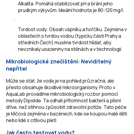
Alkalita: Pomáhá stabilizovat pH a brání jeho
prudkým výkyvům. Ideální hodnota je 80-120 mg/l.
Tvrdost vody: Obsah vápníku a hořčíku. Zejména v
oblastech s tvrdou vodou (typicky části Prahy a
středních Čech) musíme tvrdost hlídat, aby
nevznikaly usazeniny na stěnách a v technologii.
Mikrobiologické znečištění: Neviditelný
nepřítel
Může se stát, že voda je na pohled průzračná, ale
přesto obsahuje škodlivé mikroorganismy. Proto v
AquaLab provádíme mikrobiologický rozbor pomocí
metody Dipslide. Ta odhalí přítomnost bakterií a plísní
dříve, než stihnou způsobit zdravotní potíže. Tato péče
je klíčová zejména v bazénech, kde se koupou malé děti
nebo lidé s citlivou pletí.
Jak často testovat vodu?