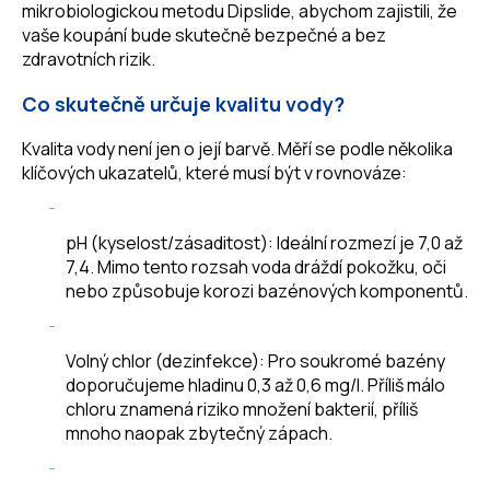
mikrobiologickou metodu Dipslide, abychom zajistili, že
vaše koupání bude skutečně bezpečné a bez
zdravotních rizik.
Co skutečně určuje kvalitu vody?
Kvalita vody není jen o její barvě. Měří se podle několika
klíčových ukazatelů, které musí být v rovnováze:
pH (kyselost/zásaditost): Ideální rozmezí je 7,0 až
7,4. Mimo tento rozsah voda dráždí pokožku, oči
nebo způsobuje korozi bazénových komponentů.
Volný chlor (dezinfekce): Pro soukromé bazény
doporučujeme hladinu 0,3 až 0,6 mg/l. Příliš málo
chloru znamená riziko množení bakterií, příliš
mnoho naopak zbytečný zápach.