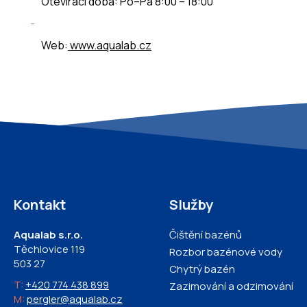
Otevírací doba: Po–Pá 8:00 – 18:00
Web:
www.aqualab.cz
Kontakt
Služby
Aqualab s.r.o.
Čištění bazénů
Těchlovice 119
Rozbor bazénové vody
503 27
Chytrý bazén
T:
+420 774 438 899
Zazimování a odzimování
M:
pergler@aqualab.cz